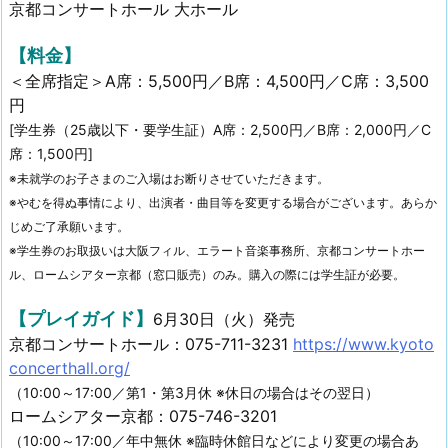
京都コンサートホール 大ホール
【料金】
＜全席指定＞A席：5,500円／B席：4,500円／C席：3,500
円
[学生券（25歳以下・要学生証）A席：2,500円／B席：2,000円／C
席：1,500円]
※未就学のお子さまのご入場はお断りさせていただきます。
※やむを得ぬ事情により、出演者・曲目等を変更する場合がございます。あらか
じめご了承願います。
※学生券のお取扱いは大阪フィル、エラート音楽事務所、京都コンサートホー
ル、ロームシアター京都（窓口販売）のみ。購入の際には学生証が必要。
【プレイガイド】
6月30日（火）発売
京都コンサートホール：075-711-3231
https://www.kyoto
concerthall.org/
（10:00～17:00／第1・第3月休 ※休日の場合はその翌日）
ロームシアター京都：075-746-3201
（10:00～17:00／年中無休 ※臨時休館日などにより変更の場合あ