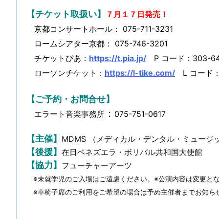
【チケット取扱い】
７月１７日発売！
京都コンサートホール： 075-711-3231
ロームシアター京都： 075-746-3201
チケットぴあ：
https://t.pia.jp/
P コード：303-6
ローソンチケット：
https://l-tike.com/
L コード：
【ご予約・お問合せ】
：
エラート音楽事務所
075-751-0617
【主催】
MDMS （メディカル・デンタル・ミュージ
【後援】
在日ベネズエラ・ボリバル共和国大使館
【協力】
フューチャーアーツ
※未就学児のご入場はご遠慮ください。※公演内容は変更と
※車椅子席のご利用をご希望の場合は予め主催者までお知ら