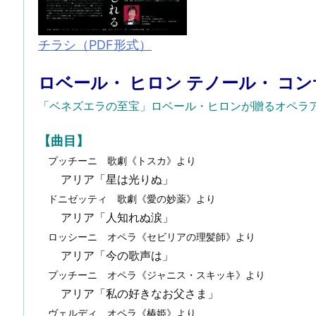
チラシ（PDF形式）
ロベール・ ヒロン テノール・ コ
「ベネズエラの至宝」ロベール・ヒロンが贈るオペラ
【曲目】
プッチーニ
歌劇《トスカ》より
アリア「星は光りぬ」
ドニゼッティ
歌劇《愛の妙薬》より
アリア「人知れぬ涙」
ロッシーニ オペラ《セビリアの理髪師》より
アリア「今の歌声は」
プッチーニ オペラ《ジャニス・スキッキ》より
アリア「私の好きなお父さま」
ヴェルディ
オペラ《椿姫》より