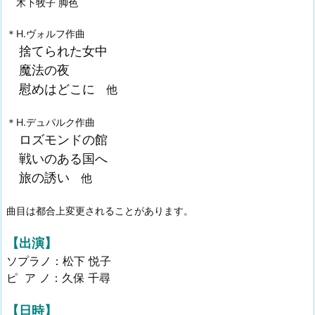
木下牧子 脚色
＊H.ヴォルフ作曲
捨てられた女中
魔法の夜
慰めはどこに
他
＊H.デュパルク作曲
ロズモンドの館
戦いのある国へ
旅の誘い
他
曲目は都合上変更されることがあります。
【出演】
ソプラノ：松下 悦子
ピ ア ノ：久保 千尋
【日時】